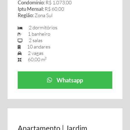
Condomínio:
R$ 1.073,00
Iptu Mensal:
R$ 60,00
Região:
Zona Sul
2 dormitórios
1 banheiro
2 salas
10 andares
2 vagas
60,00 m²
Whatsapp
Apartamento | Jardim