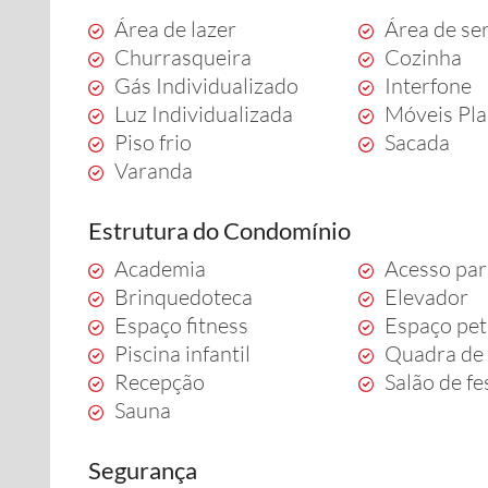
Área de lazer
Área de se
Churrasqueira
Cozinha
Gás Individualizado
Interfone
Luz Individualizada
Móveis Pl
Piso frio
Sacada
Varanda
Estrutura do Condomínio
Academia
Acesso par
Brinquedoteca
Elevador
Espaço fitness
Espaço pet
Piscina infantil
Quadra de 
Recepção
Salão de fe
Sauna
Segurança