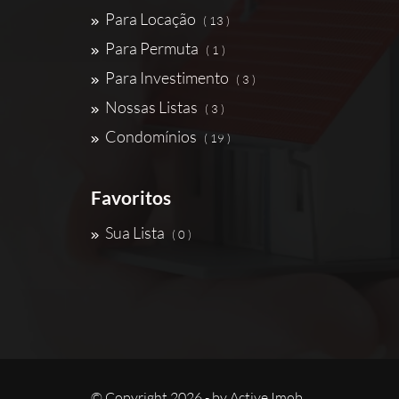
Para Locação
( 13 )
Para Permuta
( 1 )
Para Investimento
( 3 )
Nossas Listas
( 3 )
Condomínios
( 19 )
Favoritos
Sua Lista
( 0 )
© Copyright 2026 - by
Active Imob