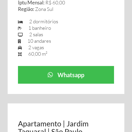
Iptu Mensal:
R$ 60,00
Região:
Zona Sul
2 dormitórios
1 banheiro
2 salas
10 andares
2 vagas
60,00 m²
Whatsapp
Apartamento | Jardim
Taquaral | São Paulo